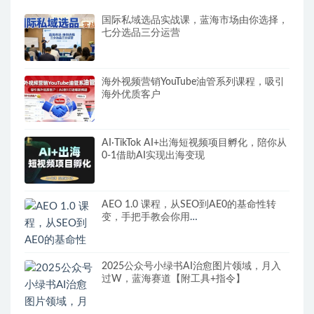
国际私域选品实战课，蓝海市场由你选择，
七分选品三分运营
海外视频营销YouTube油管系列课程，吸引
海外优质客户
AI·TikTok AI+出海短视频项目孵化，陪你从
0-1借助AI实现出海变现
AEO 1.0 课程，从SEO到AE0的基命性转
变，手把手教会你用
AnswerEngineOptimization技术抢回流量
2025公众号小绿书AI治愈图片领域，月入
过W，蓝海赛道【附工具+指令】