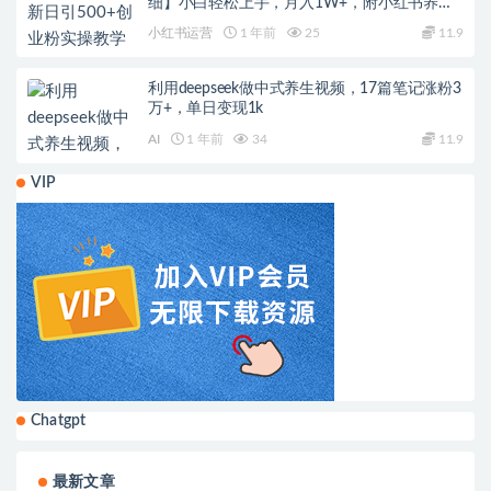
细】小白轻松上手，月入1W+，附小红书养号
起号SOP
小红书运营
1 年前
25
11.9
利用deepseek做中式养生视频，17篇笔记涨粉3
万+，单日变现1k
AI
1 年前
34
11.9
VIP
Chatgpt
最新文章