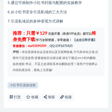
5.通过可画制作小红书封面与配图的实操教学
6.从小红书安全引流私域的三大方法
7.引流私域后的多种变现方式讲解
推荐：只需￥129
终
充值开通（终身VIP会员）就可以
身免费下载
!学习全部资源，非常超值！
【点击立即开通】
客服微信：star03090309，
QQ:1591675425
声明：
本站资源来自会员发布以及互联网收集,不代表本站立场,仅
限学习交流使用,请遵循相关法律法规,请在下载后24小时内删除.
如有侵权 争议、不妥之处请联系本站删除处理！请用户仔细辨认
内容的真实性，避免上当受骗!
小红书引流创业粉
打赏
收藏
海报
链接