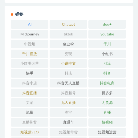
标签
AI
Chatgpt
dou+
Midjourney
tiktok
youtube
中视频
创业粉
千川
千川投放
变现
小红书
小红书运营
小说推文
引流
快手
抖店
抖音
抖音小店
抖音无人直播
抖音电商
抖音直播
抖音起号
拼多多
文案
无人直播
无货源
流量
淘宝
直播
直播带货
直通车
短视频
短视频SEO
短视频带货
短视频运营