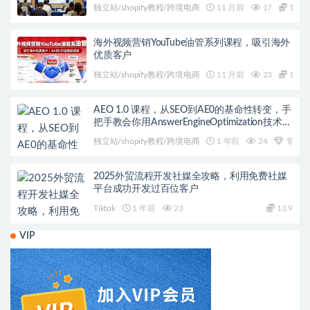
独立站/shopify教程/跨境电商
11 月前
17
11.9
海外视频营销YouTube油管系列课程，吸引海外
优质客户
独立站/shopify教程/跨境电商
11 月前
23
13.9
AEO 1.0 课程，从SEO到AE0的基命性转变，手
把手教会你用AnswerEngineOptimization技术抢
回流量
独立站/shopify教程/跨境电商
1 年前
24
专属
2025外贸流程开发社媒全攻略，利用免费社媒
平台成功开发过百位客户
Tiktok
1 年前
23
13.9
VIP