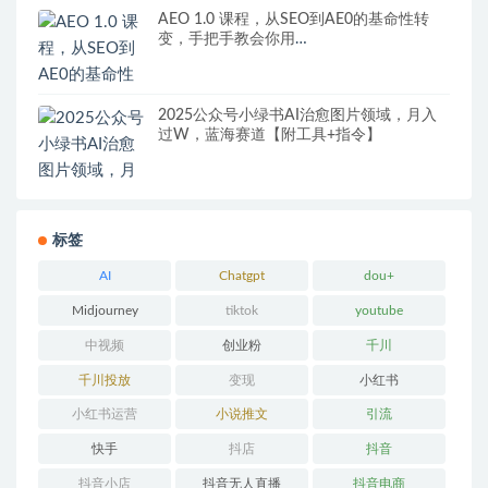
AEO 1.0 课程，从SEO到AE0的基命性转
变，手把手教会你用
AnswerEngineOptimization技术抢回流量
2025公众号小绿书AI治愈图片领域，月入
过W，蓝海赛道【附工具+指令】
标签
AI
Chatgpt
dou+
Midjourney
tiktok
youtube
中视频
创业粉
千川
千川投放
变现
小红书
小红书运营
小说推文
引流
快手
抖店
抖音
抖音小店
抖音无人直播
抖音电商