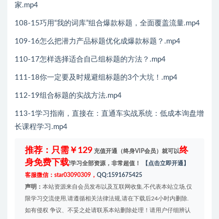
家.mp4
108-15巧用“我的词库”组合爆款标题，全面覆盖流量.mp4
109-16怎么把潜力产品标题优化成爆款标题？.mp4
110-17怎样选择适合自己组标题的方法？.mp4
111-18你一定要及时规避组标题的3个大坑！.mp4
112-19组合标题的实战方法.mp4
113-1学习指南，直接在：直通车实战系统：低成本询盘增
长课程学习.mp4
推荐：只需￥129
终
充值开通（终身VIP会员）就可以
身免费下载
!学习全部资源，非常超值！
【点击立即开通】
客服微信：star03090309，
QQ:1591675425
声明：
本站资源来自会员发布以及互联网收集,不代表本站立场,仅
限学习交流使用,请遵循相关法律法规,请在下载后24小时内删除.
如有侵权 争议、不妥之处请联系本站删除处理！请用户仔细辨认