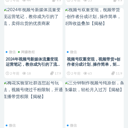
1 年前
44
9.9
2 年前
23
9.9
微信
网赚教程
微信
2024年视频号新媒体流量变现
视频号双重变现，视频带货+创
运营笔记，教你成为引的了流，
作者分成计划 , 操作简单，矩阵
卖得出货的优质商家
收益叠加【揭秘】
2 年前
18
17.9
2 年前
65
11.9
微信
微信