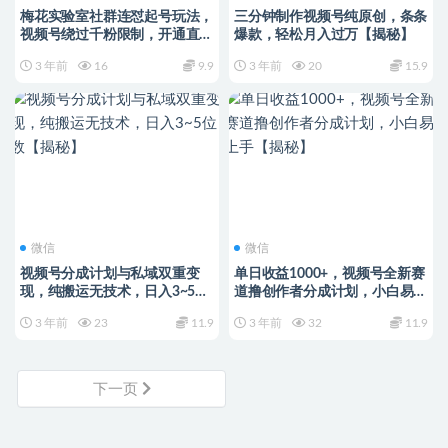
梅花实验室社群连怼起号玩法，
三分钟制作视频号纯原创，条条
视频号绕过千粉限制，开通直播
爆款，轻松月入过万【揭秘】
带货权限【揭秘】
3 年前
16
9.9
3 年前
20
15.9
微信
微信
视频号分成计划与私域双重变
单日收益1000+，视频号全新赛
现，纯搬运无技术，日入3~5位
道撸创作者分成计划，小白易上
数【揭秘】
手【揭秘】
3 年前
23
11.9
3 年前
32
11.9
下一页