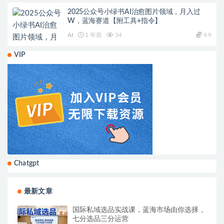
2025公众号小绿书AI治愈图片领域，月入过
W，蓝海赛道【附工具+指令】
AI
1 年前
34
9.9
VIP
Chatgpt
最新文章
国际私域选品实战课，蓝海市场由你选择，
七分选品三分运营