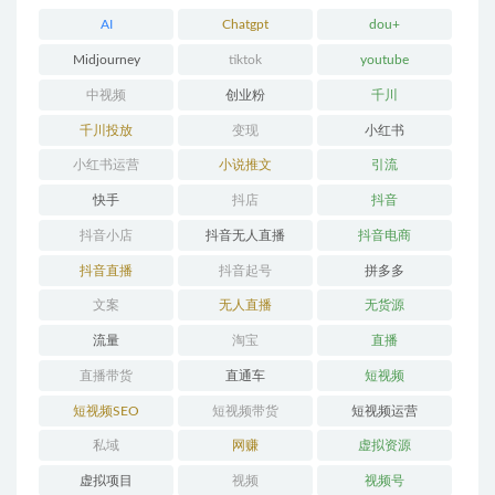
AI
Chatgpt
dou+
Midjourney
tiktok
youtube
中视频
创业粉
千川
千川投放
变现
小红书
小红书运营
小说推文
引流
快手
抖店
抖音
抖音小店
抖音无人直播
抖音电商
抖音直播
抖音起号
拼多多
文案
无人直播
无货源
流量
淘宝
直播
直播带货
直通车
短视频
短视频SEO
短视频带货
短视频运营
私域
网赚
虚拟资源
虚拟项目
视频
视频号