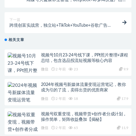
蝴蝶号大健康养生赛道，deepseek+即梦AI快速产出爆
款视频，起号快，带货超级猛，日入四位数
下一篇
跨境创富实战营，独立站+TikTok+YouTube+谷歌广告，
经营策略，店铺运营，精准选品，高效引流
相关文章
视频号10月23-24号线下课，PPt照片整理+课程
总结，包含选品投流短视频等核心内容
微信
2 年前
23
9.9
2024年视频号新媒体流量变现运营笔记，教你
成为引的了流，卖得出货的优质商家
微信
2 年前
18
17.9
视频号双重变现，视频带货+创作者分成计划 ,
操作简单，矩阵收益叠加【揭秘】
微信
2 年前
65
11.9