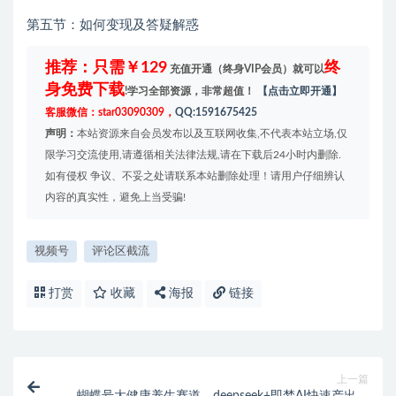
第五节：如何变现及答疑解惑
推荐：只需￥129
终
充值开通（终身VIP会员）就可以
身免费下载
!学习全部资源，非常超值！
【点击立即开通】
客服微信：star03090309，
QQ:1591675425
声明：
本站资源来自会员发布以及互联网收集,不代表本站立场,仅
限学习交流使用,请遵循相关法律法规,请在下载后24小时内删除.
如有侵权 争议、不妥之处请联系本站删除处理！请用户仔细辨认
内容的真实性，避免上当受骗!
视频号
评论区截流
打赏
收藏
海报
链接
上一篇