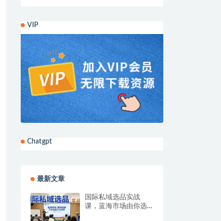
VIP
Chatgpt
最新文章
国际私域选品实战
课，蓝海市场由你选
择，七分选品三分运