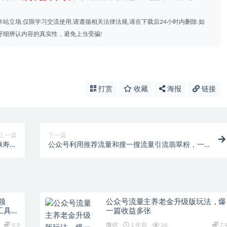
站立场,仅限学习交流使用,请遵循相关法律法规,请在下载后24小时内删除.如
仔细辨认内容的真实性，避免上当受骗!
打赏
收藏
海报
链接
上一篇
下一篇
禄寿喜
公众号利用推荐流量和搜一搜流量引流翡翠粉，一
到手软
鱼多吃
领
公众号流量主养老金升级版玩法，爆
工具
一篇收益多张
9.9
微信
1 年前
26
7.