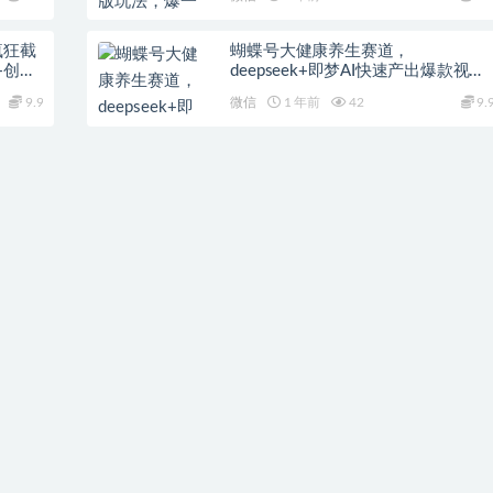
疯狂截
蝴蝶号大健康养生赛道，
+创业
deepseek+即梦AI快速产出爆款视
频，起号快，带货超级猛，日入四位
9.9
微信
1 年前
42
9.
数