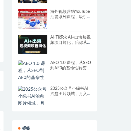
营
海外视频营销YouTube
油管系列课程，吸引
海外优质客户
AI·TikTok AI+出海短视
频项目孵化，陪你从0-
1借助AI实现出海变现
AEO 1.0 课程，从SEO
到AE0的基命性转变，
手把手教会你用
AnswerEngineOptimiz
ation技术抢回流量
2025公众号小绿书AI
治愈图片领域，月入
过W，蓝海赛道【附
工具+指令】
标签
9