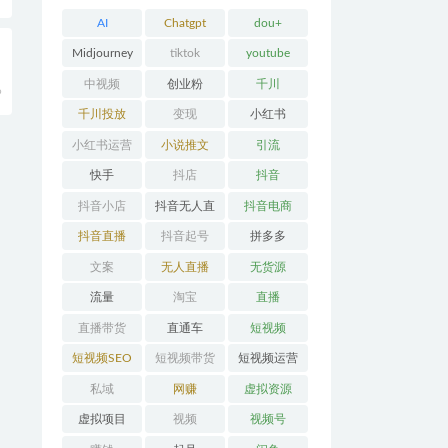
AI
Chatgpt
dou+
Midjourney
tiktok
youtube
中视频
创业粉
千川
9
千川投放
变现
小红书
小红书运营
小说推文
引流
快手
抖店
抖音
抖音小店
抖音无人直
抖音电商
播
抖音直播
抖音起号
拼多多
文案
无人直播
无货源
流量
淘宝
直播
直播带货
直通车
短视频
短视频SEO
短视频带货
短视频运营
私域
网赚
虚拟资源
虚拟项目
视频
视频号