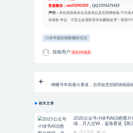
客服微信：star03090309，
QQ:1591675425
声明：
本站资源来自会员发布以及互联网收集,不代表本
有侵权 争议、不妥之处请联系本站删除处理！请用户
小绿书项目独家搬砖玩法
投稿用户
永久VIP会员
蝴蝶号年前最火赛道，吉祥如意招财纳褔福
升级版2.0，条条爆，每天十分钟，收米
相关文章
2025公众号小绿书AI治愈图片
域，月入过W，蓝海赛道【附
+指令】
AI
1 年前
34