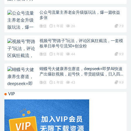
公众号流量主养老金升级版玩法，爆一篇收益
多张
微信
1 年前
26
7.9
视频号“野路子”玩法，评论区疯狂截流，一套模
板单日单号引流50+创业粉
微信
1 年前
44
9.9
蝴蝶号大健康养生赛道，deepseek+即梦AI快速
产出爆款视频，起号快，带货超级猛，日入四
位数
微信
1 年前
43
9.9
VIP