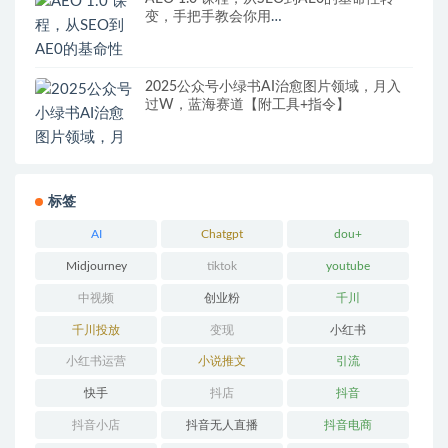
变，手把手教会你用
AnswerEngineOptimization技术抢回流量
2025公众号小绿书AI治愈图片领域，月入
过W，蓝海赛道【附工具+指令】
标签
AI
Chatgpt
dou+
Midjourney
tiktok
youtube
中视频
创业粉
千川
千川投放
变现
小红书
小红书运营
小说推文
引流
快手
抖店
抖音
抖音小店
抖音无人直播
抖音电商