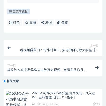
微信解封教程
打赏
收藏
海报
链接
上一篇
看视频赚美刀：每小时40+，多号矩阵可放大收益【揭
秘】
下一篇
轻松制作皮克斯风格人生故事短视频，免费AI助你月入
上万【揭秘】
相关文章
2025公众号小绿书AI治愈图片领域，月入过
W，蓝海赛道【附工具+指令】
AI
1 年前
34
9.9