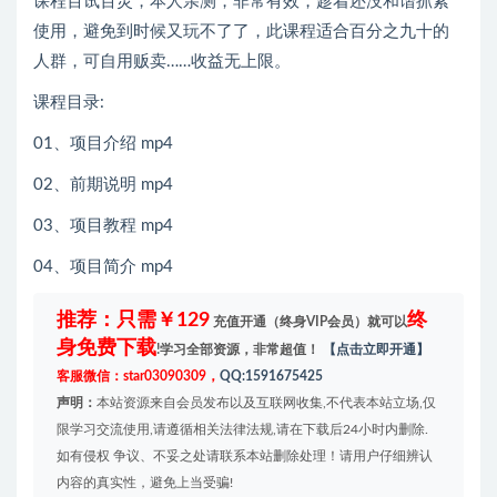
课程百试百灵，本人亲测，非常有效，趁着还没和谐抓紧
使用，避免到时候又玩不了了，此课程适合百分之九十的
人群，可自用贩卖……收益无上限。
课程目录:
01、项目介绍 mp4
02、前期说明 mp4
03、项目教程 mp4
04、项目简介 mp4
推荐：只需￥129
终
充值开通（终身VIP会员）就可以
身免费下载
!学习全部资源，非常超值！
【点击立即开通】
客服微信：star03090309，
QQ:1591675425
声明：
本站资源来自会员发布以及互联网收集,不代表本站立场,仅
限学习交流使用,请遵循相关法律法规,请在下载后24小时内删除.
如有侵权 争议、不妥之处请联系本站删除处理！请用户仔细辨认
内容的真实性，避免上当受骗!