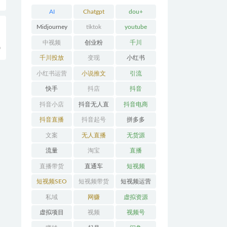
AI
Chatgpt
dou+
Midjourney
tiktok
youtube
中视频
创业粉
千川
9
千川投放
变现
小红书
小红书运营
小说推文
引流
快手
抖店
抖音
抖音小店
抖音无人直
抖音电商
播
抖音直播
抖音起号
拼多多
文案
无人直播
无货源
流量
淘宝
直播
直播带货
直通车
短视频
短视频SEO
短视频带货
短视频运营
私域
网赚
虚拟资源
虚拟项目
视频
视频号