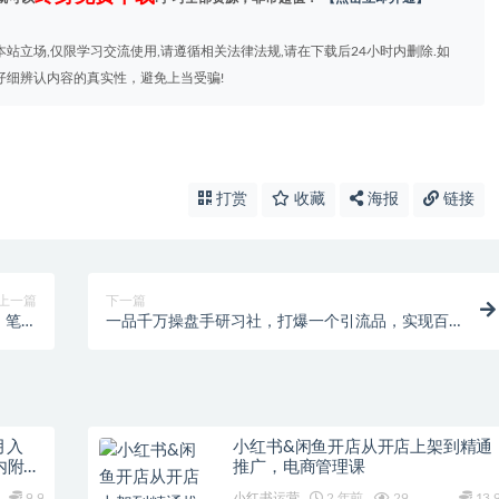
站立场,仅限学习交流使用,请遵循相关法律法规,请在下载后24小时内删除.如
仔细辨认内容的真实性，避免上当受骗!
打赏
收藏
海报
链接
上一篇
下一篇
，笔记
一品千万操盘手研习社，打爆一个引流品，实现百
意享用
万千万业绩，爆品裂变，私域升单，发售实战
月入
小红书&闲鱼开店从开店上架到精通
内附独
推广，电商管理课
9.9
小红书运营
2 年前
29
13.