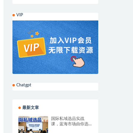
VIP
Chatgpt
最新文章
国际私域选品实战
课，蓝海市场由你选
择，七分选品三分运