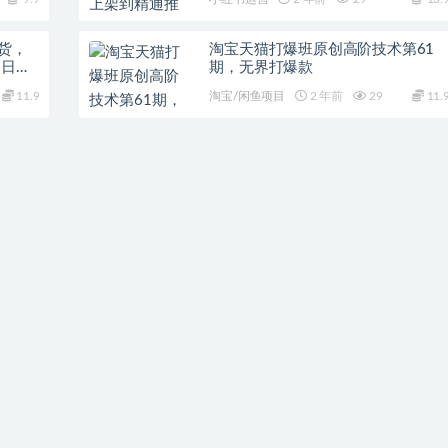
货，
淘宝天猫打爆班原创高阶技术第61
造日不
期，无界打爆款
11.9
淘宝/闲鱼项目
2 年前
29
11.