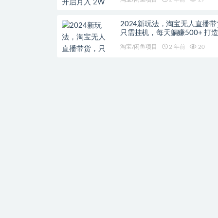
2024新玩法，淘宝无人直播带
只需挂机，每天躺赚500+ 打
落直播间【揭秘】
淘宝/闲鱼项目
2 年前
20