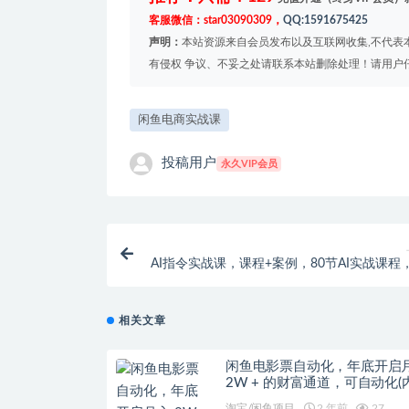
客服微信：star03090309，
QQ:1591675425
声明：
本站资源来自会员发布以及互联网收集,不代表本
有侵权 争议、不妥之处请联系本站删除处理！请用户
闲鱼电商实战课
投稿用户
永久VIP会员
AI指令实战课，课程+案例，80节AI实战课程
指令随意享用，课程指令随
相关文章
闲鱼电影票自动化，年底开启
2W + 的财富通道，可自动化(
家秘籍)
淘宝/闲鱼项目
2 年前
27