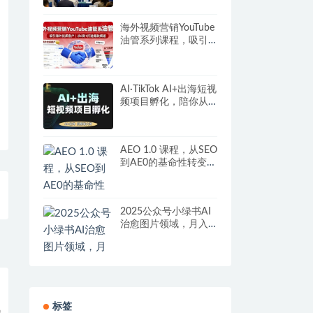
营
海外视频营销YouTube
油管系列课程，吸引
海外优质客户
AI·TikTok AI+出海短视
频项目孵化，陪你从0-
1借助AI实现出海变现
AEO 1.0 课程，从SEO
到AE0的基命性转变，
手把手教会你用
AnswerEngineOptimiz
ation技术抢回流量
2025公众号小绿书AI
治愈图片领域，月入
过W，蓝海赛道【附
工具+指令】
标签
9