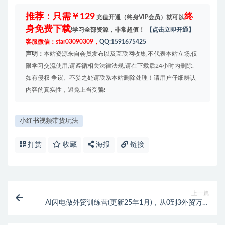
推荐：只需￥129
终
充值开通（终身VIP会员）就可以
身免费下载
!学习全部资源，非常超值！
【点击立即开通】
客服微信：star03090309，
QQ:1591675425
声明：
本站资源来自会员发布以及互联网收集,不代表本站立场,仅
限学习交流使用,请遵循相关法律法规,请在下载后24小时内删除.
如有侵权 争议、不妥之处请联系本站删除处理！请用户仔细辨认
内容的真实性，避免上当受骗!
小红书视频带货玩法
打赏
收藏
海报
链接
上一篇
AI闪电做外贸训练营(更新25年1月)，从0到3外贸万人
实战课