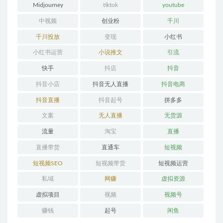
Midjourney
tiktok
youtube
中视频
创业粉
千川
千川投放
变现
小红书
小红书运营
小说推文
引流
快手
抖店
抖音
抖音小店
抖音无人直播
抖音电商
抖音直播
抖音起号
拼多多
文案
无人直播
无货源
流量
淘宝
直播
直播带货
直通车
短视频
短视频SEO
短视频带货
短视频运营
私域
网赚
虚拟资源
虚拟项目
视频
视频号
赚钱
起号
闲鱼