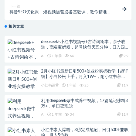
下一篇
抖音SEO优化课，短视频运营必备基础课，教你精准布
局短视频搜索
相关文章
deepseek+小红书视频号+古诗词绘本，亲子赛
道，高端宝妈粉，起号快每天五分钟，日入四
位数
AI
1 年前
66
9.9
2月小红书最新日引500+创业粉实操教学【超详
细】小白轻松上手，月入1W+，附小红书养号
起号SOP
小红书运营
1 年前
25
11.9
利用deepseek做中式养生视频，17篇笔记涨粉3
万+，单日变现1k
AI
1 年前
34
11.9
小红书素人爆粉，3秒完成笔记，日引500+兼职
粉，月入5位数