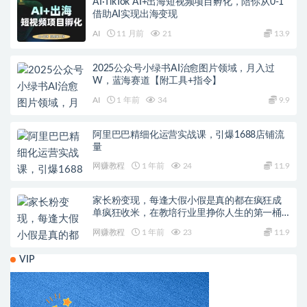
AI·TikTok AI+出海短视频项目孵化，陪你从0-1
借助AI实现出海变现
AI
11 月前
21
13.9
2025公众号小绿书AI治愈图片领域，月入过
W，蓝海赛道【附工具+指令】
AI
1 年前
34
9.9
阿里巴巴精细化运营实战课，引爆1688店铺流
量
网赚教程
1 年前
24
11.9
家长粉变现，每逢大假小假是真的都在疯狂成
单疯狂收米，在教培行业里挣你人生的第一桶
金，轻松又高效
网赚教程
1 年前
23
11.9
VIP