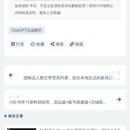
如有侵权 争议、不妥之处请联系本站删除处理！请用户仔细辨认
内容的真实性，避免上当受骗!
ChatGPT实战教学
打赏
收藏
海报
链接
上一篇
团购达人图文带货系列课，抓住本地生活的新风口，做
到团购出单获取佣金，比带货更快触达结果的
下一篇
小红书学习资料训练营，选品篇+账号搭建篇+店铺搭建
篇+内容篇+私域篇+后端升级篇
相关文章