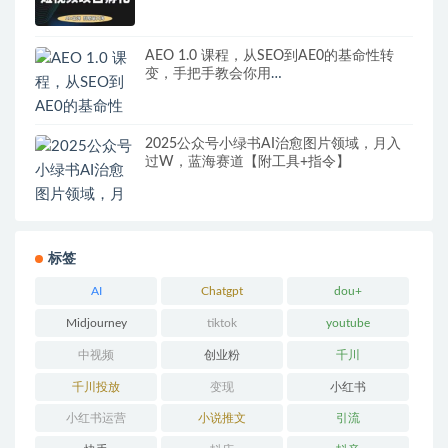
AEO 1.0 课程，从SEO到AE0的基命性转
变，手把手教会你用
AnswerEngineOptimization技术抢回流量
2025公众号小绿书AI治愈图片领域，月入
过W，蓝海赛道【附工具+指令】
标签
AI
Chatgpt
dou+
Midjourney
tiktok
youtube
中视频
创业粉
千川
千川投放
变现
小红书
小红书运营
小说推文
引流