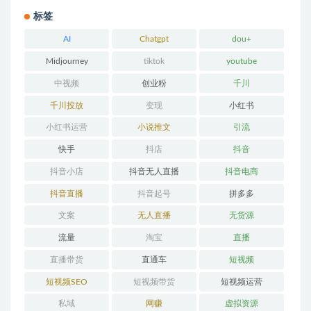
标签
AI
Chatgpt
dou+
Midjourney
tiktok
youtube
中视频
创业粉
千川
千川投放
变现
小红书
小红书运营
小说推文
引流
快手
抖店
抖音
抖音小店
抖音无人直播
抖音电商
抖音直播
抖音起号
拼多多
文案
无人直播
无货源
流量
淘宝
直播
直播带货
直通车
短视频
短视频SEO
短视频带货
短视频运营
私域
网赚
虚拟资源