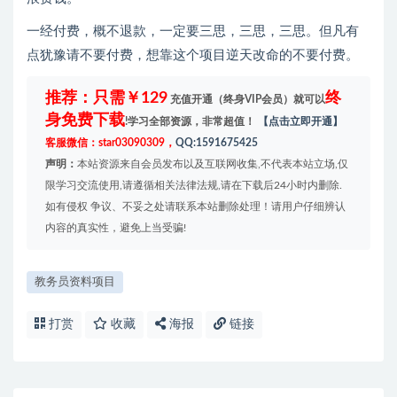
一经付费，概不退款，一定要三思，三思，三思。但凡有
点犹豫请不要付费，想靠这个项目逆天改命的不要付费。
推荐：只需￥129
终
充值开通（终身VIP会员）就可以
身免费下载
!学习全部资源，非常超值！
【点击立即开通】
客服微信：star03090309，
QQ:1591675425
声明：
本站资源来自会员发布以及互联网收集,不代表本站立场,仅
限学习交流使用,请遵循相关法律法规,请在下载后24小时内删除.
如有侵权 争议、不妥之处请联系本站删除处理！请用户仔细辨认
内容的真实性，避免上当受骗!
教务员资料项目
打赏
收藏
海报
链接