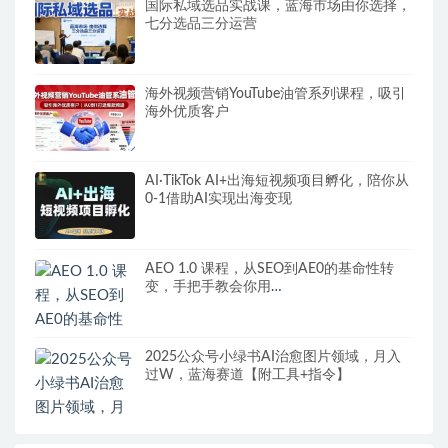
国际私域选品实战课，蓝海市场由你选择，
七分选品三分运营
海外视频营销YouTube油管系列课程，吸引
海外优质客户
AI·TikTok AI+出海短视频项目孵化，陪你从
0-1借助AI实现出海变现
AEO 1.0 课程，从SEO到AE0的基命性转
变，手把手教会你用
AnswerEngineOptimization技术抢回流量
2025公众号小绿书AI治愈图片领域，月入
过W，蓝海赛道【附工具+指令】