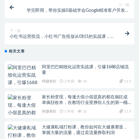
上一篇
学完即用，带你实操0基础学会Google精准客户开发，
成为外贸业务高手
下一篇
小红书运营投流，小红书广告投放从0到1的实战课，学
完即可开始投放
相关文章
阿里巴巴精细化运营实战课，引爆1688店铺流
量
网赚教程
1 年前
24
11.9
家长粉变现，每逢大假小假是真的都在疯狂成
单疯狂收米，在教培行业里挣你人生的第一桶
金，轻松又高效
网赚教程
1 年前
23
11.9
大健康私域打粉课，​教你如何在大健康赛道，
掌握大量的流量，通过卖流量挣取利润