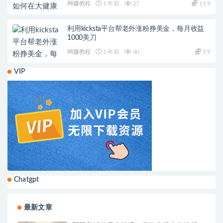
网赚教程
1 年前
27
11.9
利用kicksta平台帮老外涨粉挣美金，每月收益
1000美刀
网赚教程
1 年前
40
9.9
VIP
Chatgpt
最新文章