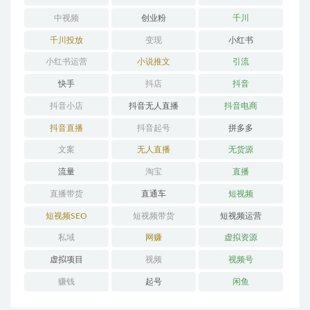
中视频
创业粉
千川
千川投放
变现
小红书
小红书运营
小说推文
引流
快手
抖店
抖音
抖音小店
抖音无人直播
抖音电商
抖音直播
抖音起号
拼多多
文案
无人直播
无货源
流量
淘宝
直播
直播带货
直通车
短视频
短视频SEO
短视频带货
短视频运营
私域
网赚
虚拟资源
虚拟项目
视频
视频号
赚钱
起号
闲鱼