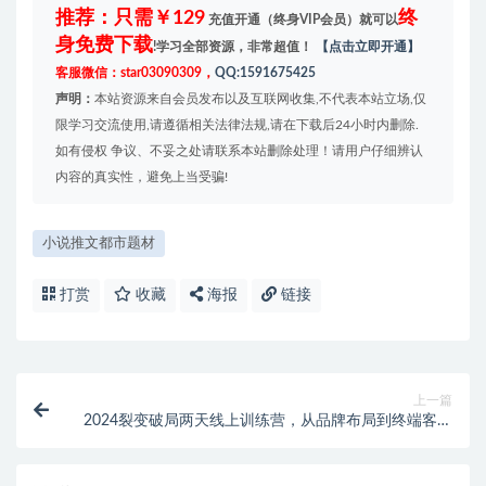
推荐：只需￥129
终
充值开通（终身VIP会员）就可以
身免费下载
!学习全部资源，非常超值！
【点击立即开通】
客服微信：star03090309，
QQ:1591675425
声明：
本站资源来自会员发布以及互联网收集,不代表本站立场,仅
限学习交流使用,请遵循相关法律法规,请在下载后24小时内删除.
如有侵权 争议、不妥之处请联系本站删除处理！请用户仔细辨认
内容的真实性，避免上当受骗!
小说推文都市题材
打赏
收藏
海报
链接
上一篇
2024裂变破局两天线上训练营，从品牌布局到终端客户
进店，裂变流量让企业逆势增长