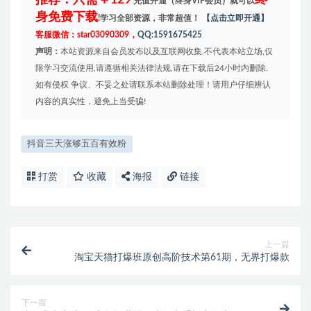
推荐：只需￥129
终
充值开通（终身VIP会员）就可以
身免费下载
!学习全部资源，非常超值！
【点击立即开通】
客服微信：star03090309，
QQ:1591675425
声明：
本站资源来自会员发布以及互联网收集,不代表本站立场,仅
限学习交流使用,请遵循相关法律法规,请在下载后24小时内删除.
如有侵权 争议、不妥之处请联系本站删除处理！请用户仔细辨认
内容的真实性，避免上当受骗!
抖音三天涨够五百有效粉
打赏
收藏
海报
链接
上一篇
淘宝天猫打爆班原创高阶技术第61期，无界打爆款
下一篇