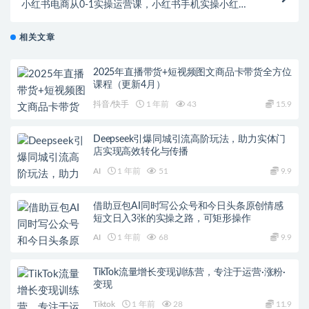
小红书电商从0-1实操运营课，小红书手机实操小红
书/IP和私域课/小红书电商电脑实操板块等
相关文章
2025年直播带货+短视频图文商品卡带货全方位
课程（更新4月）
抖音/快手
1 年前
43
15.9
Deepseek引爆同城引流高阶玩法，助力实体门
店实现高效转化与传播
AI
1 年前
51
9.9
借助豆包AI同时写公众号和今日头条原创情感
短文日入3张的实操之路，可矩形操作
AI
1 年前
68
9.9
TikTok流量增长变现训练营，专注于运营·涨粉·
变现
Tiktok
1 年前
28
11.9