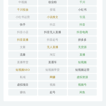
中视频
创业粉
千川
千川投放
变现
小红书
小红书运营
小说推文
引流
快手
抖店
抖音
抖音小店
抖音无人直播
抖音电商
抖音直播
抖音起号
拼多多
文案
无人直播
无货源
流量
淘宝
直播
直播带货
直通车
短视频
短视频SEO
短视频带货
短视频运营
私域
网赚
虚拟资源
虚拟项目
视频
视频号
赚钱
起号
闲鱼