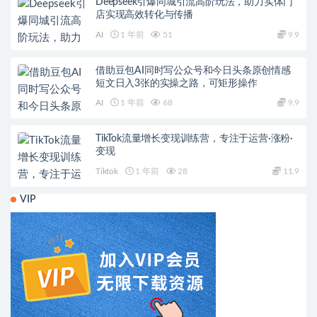
Deepseek引爆同城引流高阶玩法，助力实体门
店实现高效转化与传播
AI
1 年前
51
9.9
借助豆包AI同时写公众号和今日头条原创情感
短文日入3张的实操之路，可矩形操作
AI
1 年前
68
9.9
TikTok流量增长变现训练营，专注于运营·涨粉·
变现
Tiktok
1 年前
28
11.9
VIP