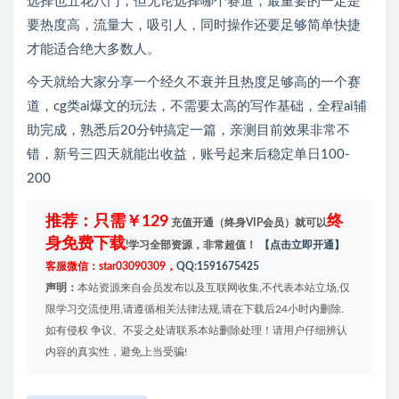
选择也五花八门，但无论选择哪个赛道，最重要的一定是
要热度高，流量大，吸引人，同时操作还要足够简单快捷
才能适合绝大多数人。
今天就给大家分享一个经久不衰并且热度足够高的一个赛
道，cg类ai爆文的玩法，不需要太高的写作基础，全程ai辅
助完成，熟悉后20分钟搞定一篇，亲测目前效果非常不
错，新号三四天就能出收益，账号起来后稳定单日100-
200
推荐：只需￥129
终
充值开通（终身VIP会员）就可以
身免费下载
!学习全部资源，非常超值！
【点击立即开通】
客服微信：star03090309，
QQ:1591675425
声明：
本站资源来自会员发布以及互联网收集,不代表本站立场,仅
限学习交流使用,请遵循相关法律法规,请在下载后24小时内删除.
如有侵权 争议、不妥之处请联系本站删除处理！请用户仔细辨认
内容的真实性，避免上当受骗!