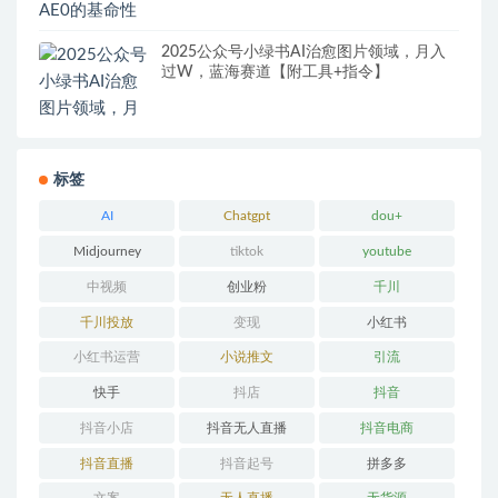
2025公众号小绿书AI治愈图片领域，月入
过W，蓝海赛道【附工具+指令】
标签
AI
Chatgpt
dou+
Midjourney
tiktok
youtube
中视频
创业粉
千川
千川投放
变现
小红书
小红书运营
小说推文
引流
快手
抖店
抖音
抖音小店
抖音无人直播
抖音电商
抖音直播
抖音起号
拼多多