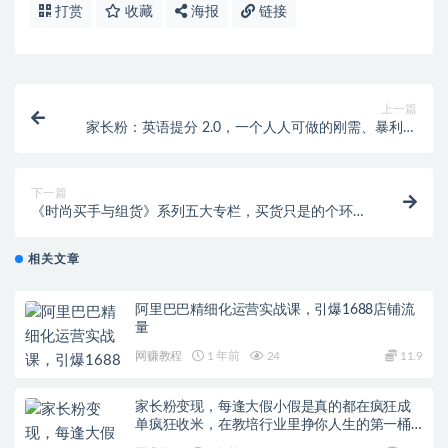
打赏
收藏
海报
链接
上一篇
家长粉：英语提分 2.0，一个人人可做的刚需、暴利、
超长期项目【揭秘】
下一篇
《时尚买手与组货》系列五大专栏，买货只是的‬个环
节，如何做好预算、分配OTB等等才是关键
相关文章
阿里巴巴精细化运营实战课，引爆1688店铺流
量
网赚教程
1 年前
24
11.9
家长粉变现，每逢大假小假是真的都在疯狂成
单疯狂收米，在教培行业里挣你人生的第一桶
金，轻松又高效