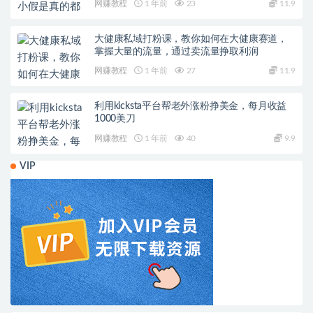
网赚教程
1 年前
23
11.9
大健康私域打粉课，​教你如何在大健康赛道，
掌握大量的流量，通过卖流量挣取利润
网赚教程
1 年前
27
11.9
利用kicksta平台帮老外涨粉挣美金，每月收益
1000美刀
网赚教程
1 年前
40
9.9
VIP