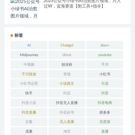
2025公众号小绿书AI治愈图片领域，月入
过W，蓝海赛道【附工具+指令】
标签
AI
Chatgpt
dou+
Midjourney
tiktok
youtube
中视频
创业粉
千川
千川投放
变现
小红书
小红书运营
小说推文
引流
快手
抖店
抖音
抖音小店
抖音无人直播
抖音电商
抖音直播
抖音起号
拼多多
文案
无人直播
无货源
流量
淘宝
直播