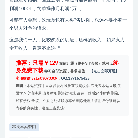
零成本卖街拍、写真套图，是我目前在做的一个项目，1天
利润1000+，简单操作月利润1万+。
可能有人会想，这玩意也有人买?告诉你，永远不要小看一
个男人对色的追求。
这是我们一天，比较佛系的玩法，这样的收入，如果火力
全开收入，肯定不止这些
推荐：只需￥129
终
充值开通（终身VIP会员）就可以
身免费下载
!学习全部资源，非常超值！
【点击立即开通】
客服微信：star03090309，
QQ:1591675425
声明：
本站资源来自会员发布以及互联网收集,不代表本站立场,仅
限学习交流使用,请遵循相关法律法规,请在下载后24小时内删除.
如有侵权 争议、不妥之处请联系本站删除处理！请用户仔细辨认
内容的真实性，避免上当受骗!
零成本卖套图