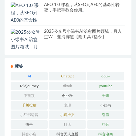
AEO 1.0 课程，从SEO到AE0的基命性转
变，手把手教会你用
AnswerEngineOptimization技术抢回流量
2025公众号小绿书AI治愈图片领域，月入
过W，蓝海赛道【附工具+指令】
标签
AI
Chatgpt
dou+
Midjourney
tiktok
youtube
中视频
创业粉
千川
千川投放
变现
小红书
小红书运营
小说推文
引流
快手
抖店
抖音
抖音小店
抖音无人直播
抖音电商