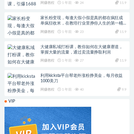
网赚教程
1 年前
24
11.9
家长粉变现，每逢大假小假是真的都在疯狂成
单疯狂收米，在教培行业里挣你人生的第一桶
金，轻松又高效
网赚教程
1 年前
23
11.9
大健康私域打粉课，​教你如何在大健康赛道，
掌握大量的流量，通过卖流量挣取利润
网赚教程
1 年前
27
11.9
利用kicksta平台帮老外涨粉挣美金，每月收益
1000美刀
网赚教程
1 年前
40
9.9
VIP