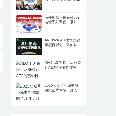
择，七分选品三分运
营
海外视频营销YouTube
油管系列课程，吸引
海外优质客户
AI·TikTok AI+出海短视
9
频项目孵化，陪你从0-
1借助AI实现出海变现
AEO 1.0 课程，从SEO
9
到AE0的基命性转变，
手把手教会你用
AnswerEngineOptimiz
ation技术抢回流量
2025公众号小绿书AI
治愈图片领域，月入
过W，蓝海赛道【附
工具+指令】