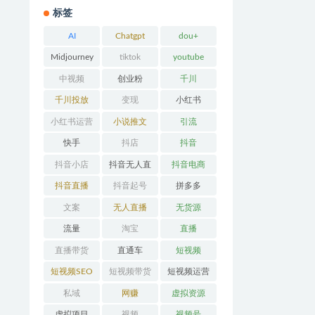
标签
AI
Chatgpt
dou+
Midjourney
tiktok
youtube
中视频
创业粉
千川
千川投放
变现
小红书
小红书运营
小说推文
引流
快手
抖店
抖音
抖音小店
抖音无人直
抖音电商
播
抖音直播
抖音起号
拼多多
文案
无人直播
无货源
流量
淘宝
直播
直播带货
直通车
短视频
短视频SEO
短视频带货
短视频运营
私域
网赚
虚拟资源
虚拟项目
视频
视频号