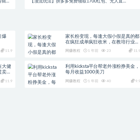
剪辑基
【顶流玩法】拼多多免费领取1700红包、无人直播
揭秘】
0成本矩阵日入2000+【揭秘】
引爆
家长粉变现，每逢大假小假是真的都
在疯狂成单疯狂收米，在教培行业里
挣你人生的第一桶金，轻松又高效
11.9
网赚教程
1 年前
23
11.
在大健
利用kicksta平台帮老外涨粉挣美金，
过卖流
每月收益1000美刀
11.9
网赚教程
1 年前
40
9.