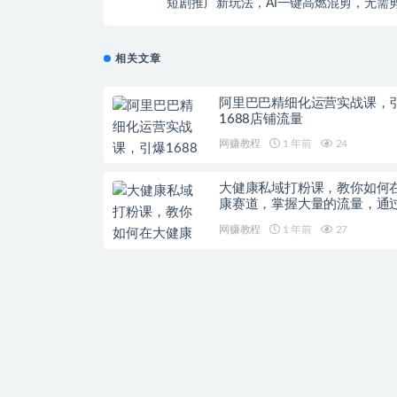
短剧推广新玩法，AI一键高燃混剪，无需
础，条条原创，小白月入3W+【
相关文章
阿里巴巴精细化运营实战课，
1688店铺流量
网赚教程
1 年前
24
大健康私域打粉课，​教你如何
康赛道，掌握大量的流量，通
量挣取利润
网赚教程
1 年前
27