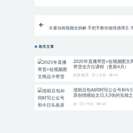
矢量动画视频全拆解 手把手教你做情感博主 
做个人ip【
相关文章
2025年直播带货+短视频图文
带货全方位课程（更新4月）
抖音/快手
1 年前
43
借助豆包AI同时写公众号和今
原创情感短文日入3张的实操
可矩形操作
AI
1 年前
68