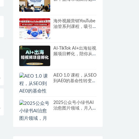
择，七分选品三分运
营
海外视频营销YouTube
油管系列课程，吸引
海外优质客户
AI·TikTok AI+出海短视
频项目孵化，陪你从0-
1借助AI实现出海变现
AEO 1.0 课程，从SEO
9
到AE0的基命性转变，
手把手教会你用
AnswerEngineOptimiz
ation技术抢回流量
2025公众号小绿书AI
治愈图片领域，月入
9
过W，蓝海赛道【附
工具+指令】