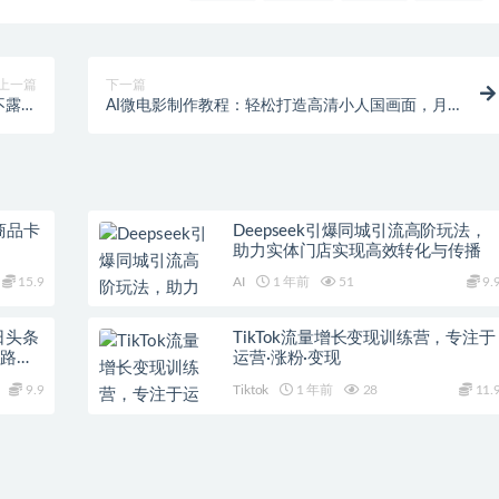
上一篇
下一篇
不露脸
AI微电影制作教程：轻松打造高清小人国画面，月
揭秘】
入过万【揭秘】
商品卡
Deepseek引爆同城引流高阶玩法，
助力实体门店实现高效转化与传播
15.9
AI
1 年前
51
9.
日头条
TikTok流量增长变现训练营，专注于
之路，
运营·涨粉·变现
9.9
Tiktok
1 年前
28
11.