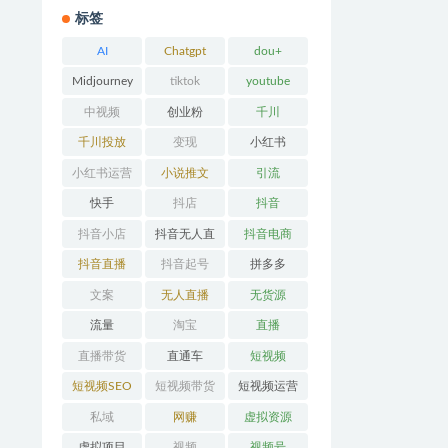
标签
AI
Chatgpt
dou+
Midjourney
tiktok
youtube
中视频
创业粉
千川
千川投放
变现
小红书
小红书运营
小说推文
引流
快手
抖店
抖音
抖音小店
抖音无人直
抖音电商
播
抖音直播
抖音起号
拼多多
文案
无人直播
无货源
流量
淘宝
直播
直播带货
直通车
短视频
短视频SEO
短视频带货
短视频运营
私域
网赚
虚拟资源
虚拟项目
视频
视频号