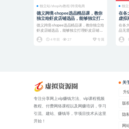
独立站/shopify教程/跨境电商
独立
德义跨境·shopee选品精品课，教你
在各
独立给虾皮店铺选品，能够独立打
虚拟
理虾皮店铺
德义跨境·shopee选品精品课，教你独立给
在各
虾皮店铺选品，能够独立打理虾皮店铺 课
品无需
程介绍： ...
简单的
4 年前
27
专属
关
升级
专注分享网上vip赚钱方法、vip课程视频
版
教程、付费网络课程以及网赚培训，学习
引流、建站、赚钱等，学项目技术从这里
隐
开始！
网