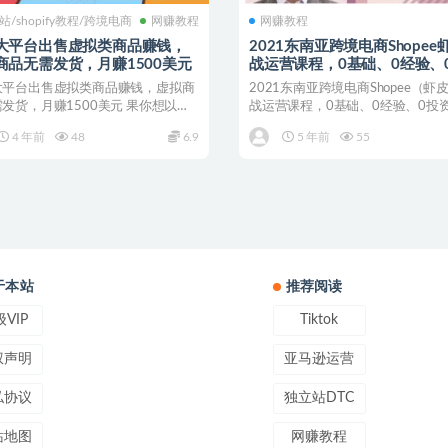
站/shopify教程/跨境电商
网赚教程
网赚教程
大平台出售虚拟类商品赚钱，
2021东南亚跨境电商Shopee
商品无需发货，月赚1500美元
战运营课程，0基础、0经验、
的副业项目
大平台出售虚拟类商品赚钱，虚拟商
2021东南亚跨境电商Shopee（虾
发货，月赚1500美元 果你想以最
战运营课程，0基础、0经验、0投
方法在互联...
业项目 课...
4 年前
48
6.9
5 年前
55
于本站
推荐阅读
VIP
Tiktok
权声明
亚马逊运营
私协议
独立站DTC
站地图
网赚教程