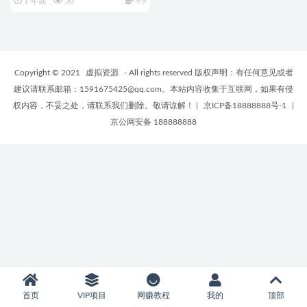
1 年前
50
9.9
Copyright © 2021
虚拟资源
- All rights reserved 版权声明：有任何意见或者
建议请联系邮箱：1591675425@qq.com。本站内容收集于互联网，如果有侵
权内容，不妥之处，请联系我们删除。敬请谅解！
|
京ICP备18888888号-1
|
京公网安备 188888888
首页
VIP项目
网赚教程
我的
顶部