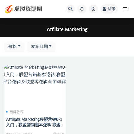
登录
全部
​​​​​​Affiliate Marketing
价格
发布日期
网赚教程
​​​​​​Affiliate Marketing联盟营销0-1
入门，联盟营销基本逻辑 联盟
平台逻辑及联盟客逻辑全面详解