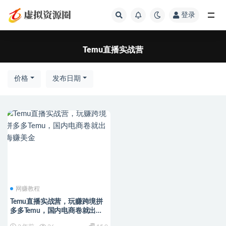
登录
全部
Temu直播实战营
价格
发布日期
网赚教程
Temu直播实战营，玩赚跨境拼
多多Temu，国内电商卷就出海
赚美金