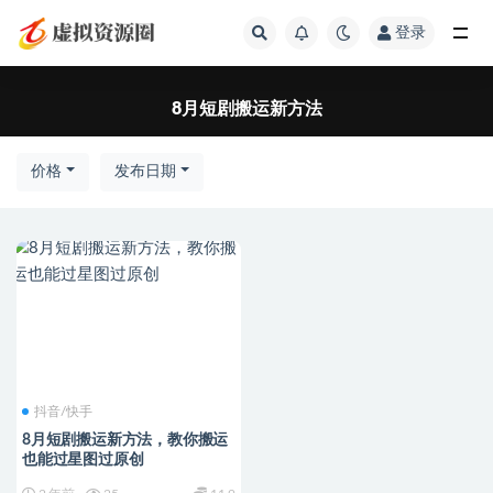
登录
全部
8月短剧搬运新方法
价格
发布日期
抖音/快手
8月短剧搬运新方法，教你搬运
也能过星图过原创