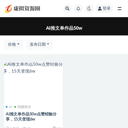
登录
全部
AI推文单作品50w
价格
发布日期
AI
网赚教程
AI推文单作品50w点赞经验分
享，15天变现6w