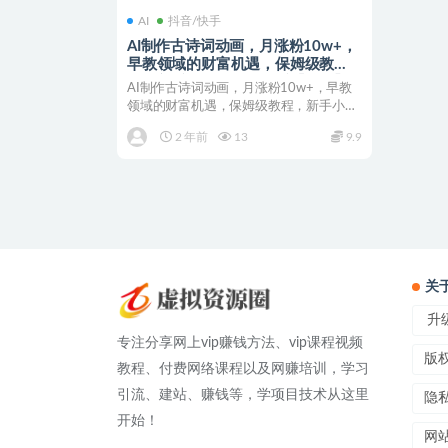
AI
抖音/快手
AI制作古诗词动画，月涨粉10w+，
早教领域的财富机遇，保姆级教
程，新手小白可轻松上手【揭秘】
AI制作古诗词动画，月涨粉10w+，早教
领域的财富机遇，保姆级教程，新手小白
可轻松上手【揭秘...
2 年前
13
9.9
关
升级
专注分享网上vip赚钱方法、vip课程视频
版
教程、付费网络课程以及网赚培训，学习
引流、建站、赚钱等，学项目技术从这里
隐
开始！
网