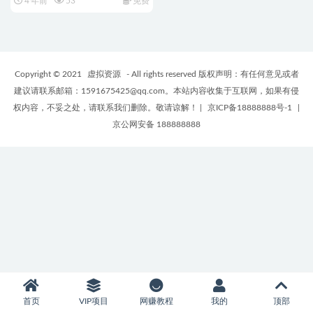
4 年前
53
免费
Copyright © 2021
虚拟资源
- All rights reserved 版权声明：有任何意见或者
建议请联系邮箱：1591675425@qq.com。本站内容收集于互联网，如果有侵
权内容，不妥之处，请联系我们删除。敬请谅解！
|
京ICP备18888888号-1
|
京公网安备 188888888
首页
VIP项目
网赚教程
我的
顶部