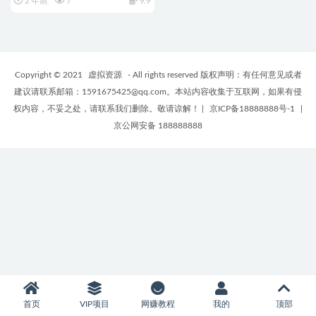
2 年前
7
9.9
Copyright © 2021
虚拟资源
- All rights reserved 版权声明：有任何意见或者
建议请联系邮箱：1591675425@qq.com。本站内容收集于互联网，如果有侵
权内容，不妥之处，请联系我们删除。敬请谅解！
|
京ICP备18888888号-1
|
京公网安备 188888888
首页
VIP项目
网赚教程
我的
顶部