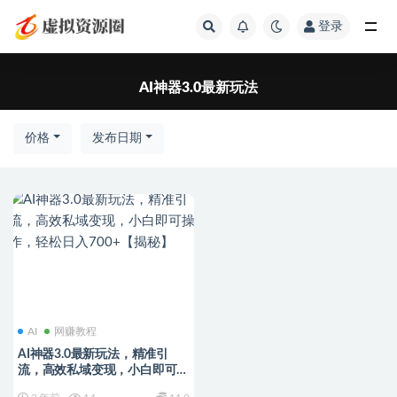
登录
全部
AI神器3.0最新玩法
价格
发布日期
AI
网赚教程
AI神器3.0最新玩法，精准引
流，高效私域变现，小白即可操
作，轻松日入700+【揭秘】