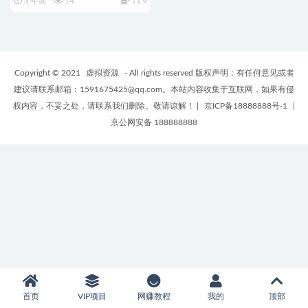
3 年前
14
11.9
Copyright © 2021
虚拟资源
- All rights reserved 版权声明：有任何意见或者
建议请联系邮箱：1591675425@qq.com。本站内容收集于互联网，如果有侵
权内容，不妥之处，请联系我们删除。敬请谅解！
|
京ICP备18888888号-1
|
京公网安备 188888888
首页
VIP项目
网赚教程
我的
顶部