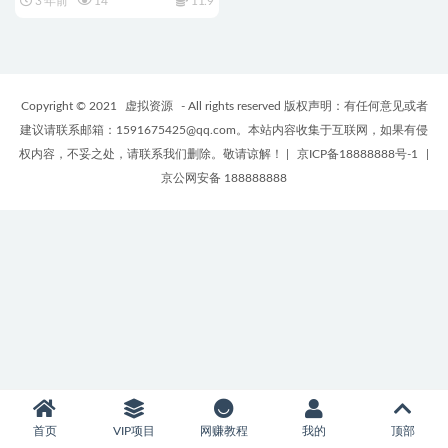
3 年前
14
11.9
Copyright © 2021
虚拟资源
- All rights reserved 版权声明：有任何意见或者
建议请联系邮箱：1591675425@qq.com。本站内容收集于互联网，如果有侵
权内容，不妥之处，请联系我们删除。敬请谅解！
|
京ICP备18888888号-1
|
京公网安备 188888888
首页
VIP项目
网赚教程
我的
顶部