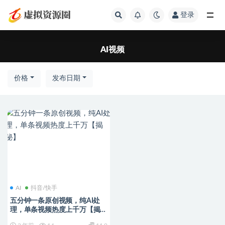
登录
全部
AI视频
价格
发布日期
AI
抖音/快手
五分钟一条原创视频，纯AI处
理，单条视频热度上千万【揭
秘】