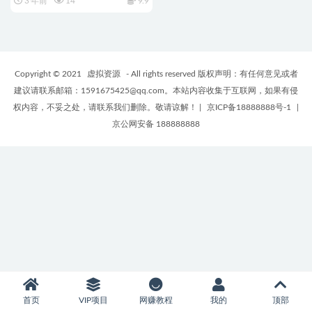
3 年前
14
9.9
Copyright © 2021
虚拟资源
- All rights reserved 版权声明：有任何意见或者
建议请联系邮箱：1591675425@qq.com。本站内容收集于互联网，如果有侵
权内容，不妥之处，请联系我们删除。敬请谅解！
|
京ICP备18888888号-1
|
京公网安备 188888888
首页
VIP项目
网赚教程
我的
顶部