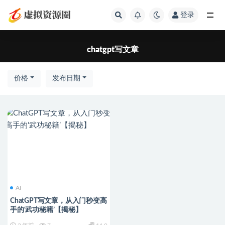
登录
全部
chatgpt写文章
价格
发布日期
AI
ChatGPT写文章，从入门秒变高
手的‘武功秘籍’【揭秘】