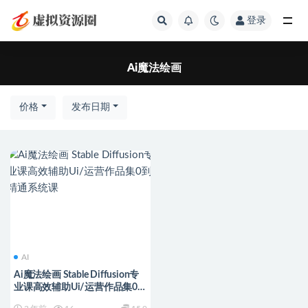
登录
全部
Ai魔法绘画
价格
发布日期
AI
Ai魔法绘画 Stable Diffusion专
业课高效辅助Ui/运营作品集0到
精通系统课