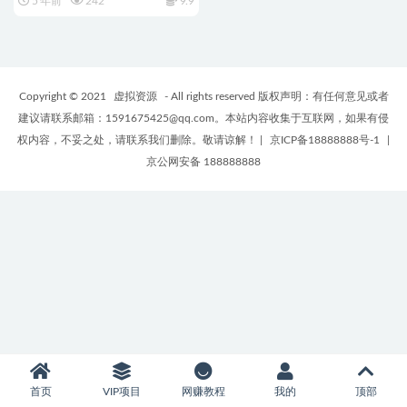
5 年前
242
9.9
Copyright © 2021
虚拟资源
- All rights reserved 版权声明：有任何意见或者
建议请联系邮箱：1591675425@qq.com。本站内容收集于互联网，如果有侵
权内容，不妥之处，请联系我们删除。敬请谅解！
|
京ICP备18888888号-1
|
京公网安备 188888888
首页
VIP项目
网赚教程
我的
顶部