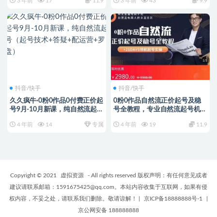
3 年前
17
11.9
3 年前
43
9.9
抖音/快手
抖音/快手
久久疯牛·0粉0作品0付费正价起
0粉0作品自然流正价起号及稳
号9月-10月新课，纯自然流起号
号全教程，专业自然流起号机构
（起号技术+答疑+配运营+罗
流程化教学
4 年前
14
专属
4 年前
19
11.9
盘）
Copyright © 2021
虚拟资源
- All rights reserved 版权声明：有任何意见或者
建议请联系邮箱：1591675425@qq.com。本站内容收集于互联网，如果有侵
权内容，不妥之处，请联系我们删除。敬请谅解！
|
京ICP备18888888号-1
|
京公网安备 188888888